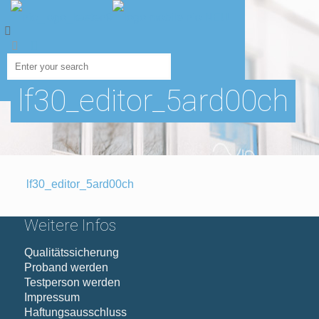
lf30_editor_5ard00ch
lf30_editor_5ard00ch
Weitere Infos
Qualitätssicherung
Proband werden
Testperson werden
Impressum
Haftungsausschluss