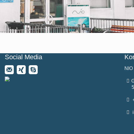
Social Media
Kon
NIO
G
+
i