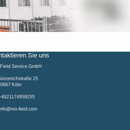
taktieren Sie uns
 Field Service GmbH
ürzenichstraße 25
50667 Köln
4921174959255
nfo@nio-field.com