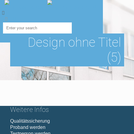
Design ohne Titel
(5)
Weitere Infos
Qualitätssicherung
Proband werden
Testperson werden