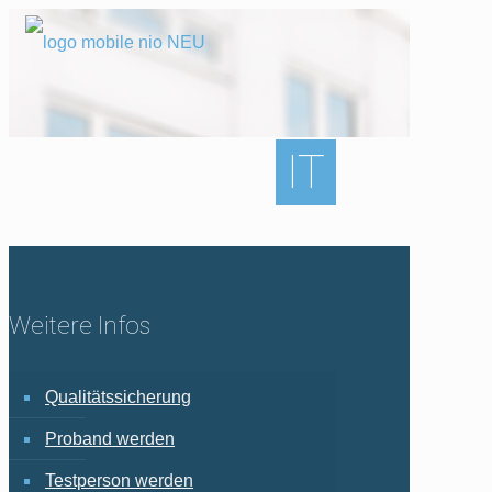
IT
Weitere Infos
Qualitätssicherung
Proband werden
Testperson werden