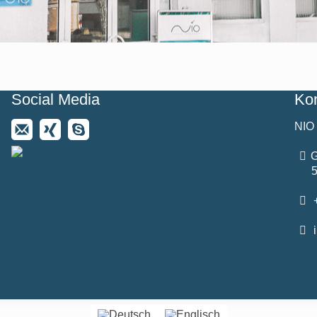
Social Media
Kon
NIO
G
+
i