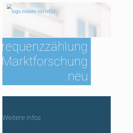
Frequenzzählung
Marktforschung
neu
Weitere Infos