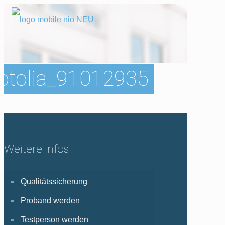
fotolia_91012935
Weitere Infos
Qualitätssicherung
Proband werden
Testperson werden