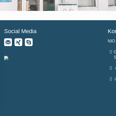
Social Media
Kon
NIO
G
+
i