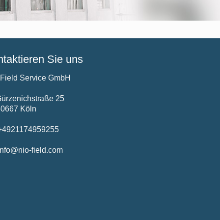
taktieren Sie uns
 Field Service GmbH
ürzenichstraße 25
50667 Köln
4921174959255
nfo@nio-field.com