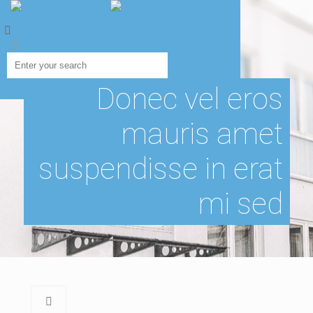
Donec vel eros
mauris amet
suspendisse in erat
mi sed