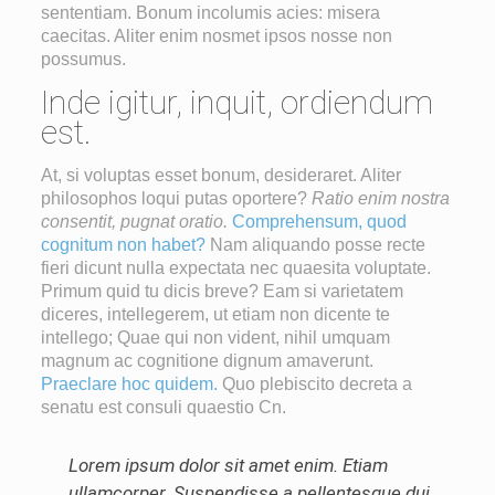
sententiam. Bonum incolumis acies: misera
caecitas. Aliter enim nosmet ipsos nosse non
possumus.
Inde igitur, inquit, ordiendum
est.
At, si voluptas esset bonum, desideraret. Aliter
philosophos loqui putas oportere?
Ratio enim nostra
consentit, pugnat oratio.
Comprehensum, quod
cognitum non habet?
Nam aliquando posse recte
fieri dicunt nulla expectata nec quaesita voluptate.
Primum quid tu dicis breve? Eam si varietatem
diceres, intellegerem, ut etiam non dicente te
intellego; Quae qui non vident, nihil umquam
magnum ac cognitione dignum amaverunt.
Praeclare hoc quidem.
Quo plebiscito decreta a
senatu est consuli quaestio Cn.
Lorem ipsum dolor sit amet enim. Etiam
ullamcorper. Suspendisse a pellentesque dui,