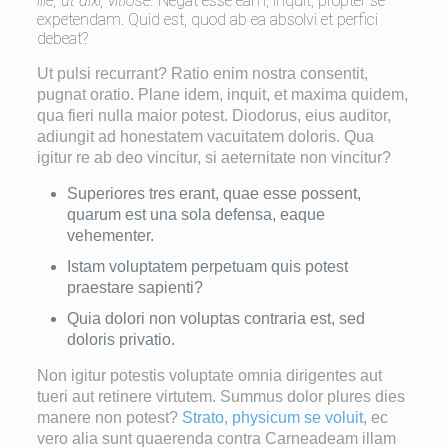
ille, ut dixi, vitiose.
Negat esse eam, inquit, propter se
expetendam. Quid est, quod ab ea absolvi et perfici
debeat?
Ut pulsi recurrant? Ratio enim nostra consentit,
pugnat oratio. Plane idem, inquit, et maxima quidem,
qua fieri nulla maior potest. Diodorus, eius auditor,
adiungit ad honestatem vacuitatem doloris. Qua
igitur re ab deo vincitur, si aeternitate non vincitur?
Superiores tres erant, quae esse possent,
quarum est una sola defensa, eaque
vehementer.
Istam voluptatem perpetuam quis potest
praestare sapienti?
Quia dolori non voluptas contraria est, sed
doloris privatio.
Non igitur potestis voluptate omnia dirigentes aut
tueri aut retinere virtutem. Summus dolor plures dies
manere non potest?
Strato, physicum se voluit
, ec
vero alia sunt quaerenda contra Carneadeam illam