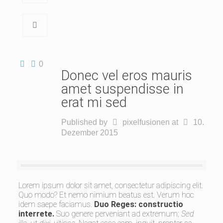
0
Donec vel eros mauris
amet suspendisse in
erat mi sed
Published by
pixelfusionen
at
10.
Dezember 2015
Lorem ipsum dolor sit amet, consectetur adipiscing elit.
Quo modo? Et nemo nimium beatus est.
Verum hoc
idem saepe faciamus.
Duo Reges: constructio
interrete.
Suo genere perveniant ad extremum;
Sed