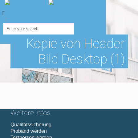
Kopie von Header
Bild Desktop (1)
Weitere Infos
Qualitätssicherung
Proband werden
Testperson werden